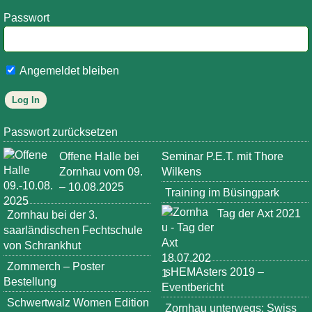
Passwort
Angemeldet bleiben
Passwort zurücksetzen
Offene Halle bei
Seminar P.E.T. mit Thore
Zornhau vom 09.
Wilkens
– 10.08.2025
Training im Büsingpark
Tag der Axt 2021
Zornhau bei der 3.
saarländischen Fechtschule
von Schrankhut
Zornmerch – Poster
sHEMAsters 2019 –
Bestellung
Eventbericht
Schwertwalz Women Edition
Zornhau unterwegs: Swiss