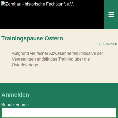
Home
Historisches Fechten
Waffen
Trainingspause Ostern
Fr., 27.03.2026
Der Verein
Training
Mitmachen
Aufgrund vielfacher Abwesenheiten inklusive der
Fachartikel
Media
Downloads
Vertretungen entfällt das Training über die
Osterfeiertage.
News
Kontakt
Datenschutz
Anmelden
Benutzername