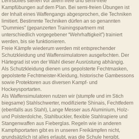
Lehrstoffes stehen vor allem freie und semi-freie
Kampfübungen auf dem Plan. Bei semi-freien Übungen ist
der Inhalt eines Waffengangs abgesprochen, die Techniken
limitiert. Bestimmte Techniken dürfen an so genannten
“Dummies” (gepanzerten Trainingspartnern mit
unterschiedlich vorgegebener “Wehrhaftigkeit”) trainiert
werden, bis sie funktionieren.
Freie Kämpfe wiederum werden mit entsprechender
Schutzkleidung und Waffensimulatoren ausgefochten. Der
Härtegrad ist von der Wahl dieser Ausrüstung abhängig.
Als Schutzkleidung dienen uns gepolsterte Fechtmasken,
gepolsterte Fechtmeister-Kleidung, historische Gambessons
sowie Protektoren aus diversen Kampf- und
Hockeysportarten.
Als Waffensimulatoren nutzen wir (stumpfe und im Stich
biegsame) Stahlschwerter, modifizierte Shinais, Fechtfedern
(ebenfalls aus Stahl), Lange Messer aus Aluminium, Holz-
und Polsterdolche, Stahlbuckler, flexible Stahlrapiere und
Stangenwaffen aus Fieberglas. Regeln wie in anderen
Kampfsportarten gibt es in unseren Freikämpfen nicht,
grundsätzlich ist alles erlaubt, was die Schule hergibt.