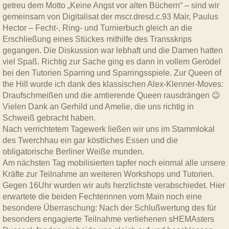
getreu dem Motto „Keine Angst vor alten Büchern“ – sind wir
gemeinsam von Digitalisat der mscr.dresd.c.93 Mair, Paulus
Hector – Fecht-, Ring- und Turnierbuch gleich an die
Erschließung eines Stückes mithilfe des Transskrips
gegangen. Die Diskussion war lebhaft und die Damen hatten
viel Spaß. Richtig zur Sache ging es dann in vollem Gerödel
bei den Tutorien Sparring und Sparringsspiele. Zur Queen of
the Hill wurde ich dank des klassischen Alex-Klenner-Moves:
Draufschmeißen und die amtierende Queen rausdrängen 😉
Vielen Dank an Gerhild und Amelie, die uns richtig in
Schweiß gebracht haben.
Nach verrichtetem Tagewerk ließen wir uns im Stammlokal
des Twerchhau ein gar köstliches Essen und die
obligatorische Berliner Weiße munden.
Am nächsten Tag mobilisierten tapfer noch einmal alle unsere
Kräfte zur Teilnahme an weiteren Workshops und Tutorien.
Gegen 16Uhr wurden wir aufs herzlichste verabschiedet. Hier
erwartete die beiden Fechterinnen vom Main noch eine
besondere Überraschung: Nach der Schlußwertung des für
besonders engagierte Teilnahme verliehenen sHEMAsters