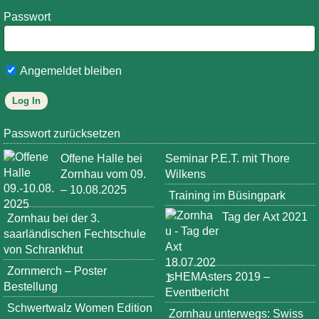
Passwort
Angemeldet bleiben
Passwort zurücksetzen
Offene Halle bei
Seminar P.E.T. mit Thore
Zornhau vom 09.
Wilkens
– 10.08.2025
Training im Büsingpark
Tag der Axt 2021
Zornhau bei der 3.
saarländischen Fechtschule
von Schrankhut
Zornmerch – Poster
sHEMAsters 2019 –
Bestellung
Eventbericht
Schwertwalz Women Edition
Zornhau unterwegs: Swiss