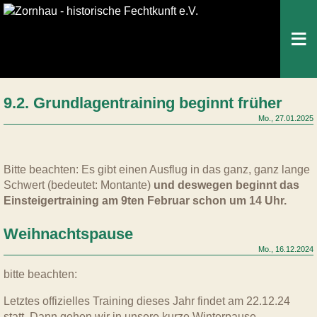
Home
Historisches Fechten
Waffen
9.2. Grundlagentraining beginnt früher
Mo., 27.01.2025
Der Verein
Training
Mitmachen
Fachartikel
Media
Downloads
Bitte beachten: Es gibt einen Ausflug in das ganz, ganz lange
News
Kontakt
Datenschutz
Schwert (bedeutet: Montante)
und deswegen beginnt das
Einsteigertraining am 9ten Februar schon um 14 Uhr.
Weihnachtspause
Mo., 16.12.2024
bitte beachten:
Letztes offizielles Training dieses Jahr findet am 22.12.24
statt. Dann gehen wir in unsere kurze Winterpause.